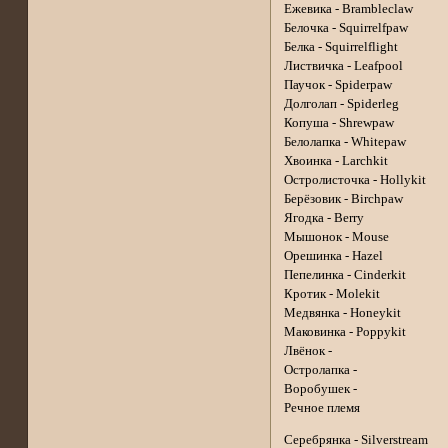
Ежевика - Brambleclaw
Белочка - Squirrelfpaw
Белка - Squirrelflight
Листвичка - Leafpool
Паучок - Spiderpaw
Долголап - Spiderleg
Копуша - Shrewpaw
Белолапка - Whitepaw
Хвоинка - Larchkit
Остролисточка - Hollykit
Берёзовик - Birchpaw
Ягодка - Berry
Мышонок - Mouse
Орешинка - Hazel
Пепелинка - Cinderkit
Кротик - Molekit
Медвянка - Honeykit
Маковинка - Poppykit
Лвёнок -
Остролапка -
Воробушек -
Речное племя
Серебрянка - Silverstream