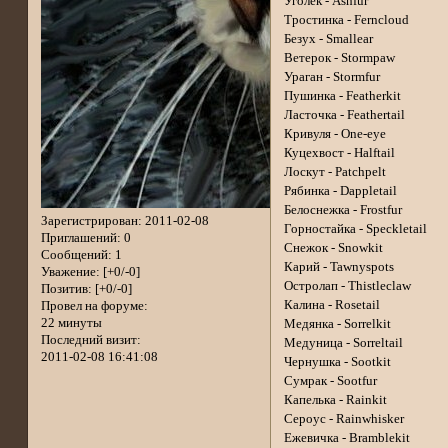
Уголёк - Ashfur
Тростинка - Ferncloud
Безух - Smallear
Ветерок - Stormpaw
Ураган - Stormfur
Пушинка - Featherkit
Ласточка - Feathertail
Кривуля - One-eye
Куцехвост - Halftail
Лоскут - Patchpelt
Рябинка - Dappletail
Белоснежка - Frostfur
Зарегистрирован
: 2011-02-08
Горностайка - Speckletail
Приглашений:
0
Снежок - Snowkit
Сообщений:
1
Карий - Tawnyspots
Уважение:
[+0/-0]
Остролап - Thistleclaw
Позитив:
[+0/-0]
Калина - Rosetail
Провел на форуме:
22 минуты
Медянка - Sorrelkit
Последний визит:
Медуница - Sorreltail
2011-02-08 16:41:08
Чернушка - Sootkit
Сумрак - Sootfur
Капелька - Rainkit
Сероус - Rainwhisker
Ежевичка - Bramblekit