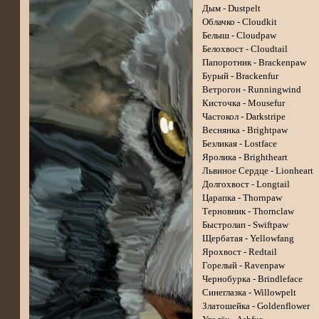
Дым - Dustpelt
Облачко - Cloudkit
Белыш - Cloudpaw
Белохвост - Cloudtail
Папоротник - Brackenpaw
Бурый - Brackenfur
Ветрогон - Runningwind
Кисточка - Mousefur
Частокол - Darkstripe
Веснянка - Brightpaw
Безликая - Lostface
Яролика - Brightheart
Львиное Сердце - Lionheart
Долгохвост - Longtail
Царапка - Thornpaw
Терновник - Thornclaw
Быстролап - Swiftpaw
Щербатая - Yellowfang
Ярохвост - Redtail
Горелый - Ravenpaw
Чернобурка - Brindleface
Синеглазка - Willowpelt
Златошейка - Goldenflower