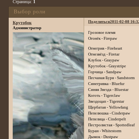
Страница:
1
Выбор роли
Поделиться
2011-02-08 16:3
Крутобок
Администратор
Грозовое племя
Огонёк - Firepaw
Огнегрив - Fireheart
Огнезвёзд - Firetar
Клубок - Graypaw
Крутобок - Graystripe
Горчица - Sandpaw
Песчаная Буря - Sandstorm
Синегривка - Bluefur
Синяя Звезда - Bluestar
Коготь - Tigerclaw
Звездоцап - Tigerstar
Щербатая - Yellowfang
Пепелюшка - Cinderpaw
Пепелица - Cinderpelt
Пестролистая - Spottedleaf
Буран - Whitestorm
Дымок - Dustpaw