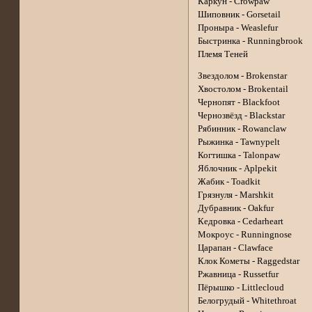
Каркун - Crowpaw
Шиповник - Gorsetail
Проныра - Weaslefur
Быстринка - Runningbrook
Племя Теней
Звездолом - Brokenstar
Хвостолом - Brokentail
Чернопят - Blackfoot
Чернозвёзд - Blackstar
Рябинник - Rowanclaw
Рыжинка - Tawnypelt
Когтишка - Talonpaw
Яблочник - Aplpekit
Жабик - Toadkit
Грязнуля - Marshkit
Дубравник - Oakfur
Кедровка - Cedarheart
Мокроус - Runningnose
Царапан - Clawface
Клок Кометы - Raggedstar
Ржавница - Russetfur
Пёрышко - Littlecloud
Белогрудый - Whitethroat