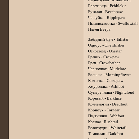
Галечница - Pebblekit
Буколап - Beechpaw
Чешуйка - Ripplepaw
Пышнохвостка - Swallowtail
Племя Ветра
Звёздный Луч - Tallstar
Одноус - Onewhisker
Ознозвёзд - Onestar
Грачик - Crowpaw
Грач - Crowfeather
Чернохват - Mudclaw
Росинка - Morningflower
Колючка - Gorsepaw
Хмуролика - Ashfoot
Сумеречница - Nightcloud
Корявый - Barkface
Колченогий - Deadfoot
Корноух - Tornear
Паутинник - Webfoot
Космач - Rushtail
Белогрудка - Whitetail
Темнолап - Darkfoot