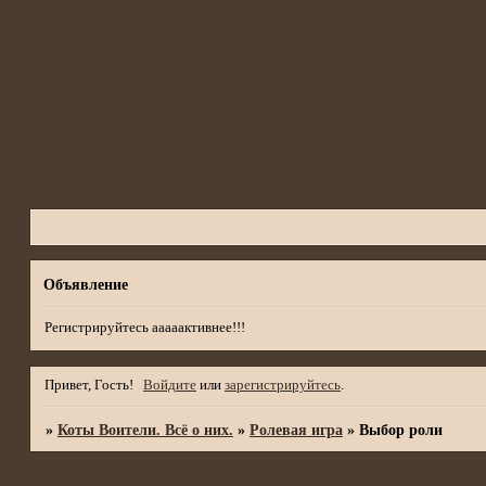
Объявление
Регистрируйтесь ааааактивнее!!!
Привет, Гость!
Войдите
или
зарегистрируйтесь
.
»
Коты Воители. Всё о них.
»
Ролевая игра
»
Выбор роли