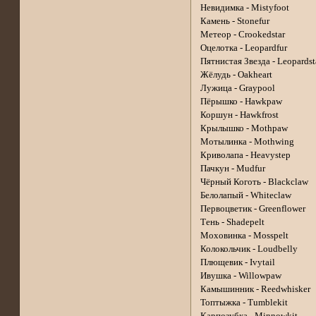
Невидимка - Mistyfoot
Камень - Stonefur
Метеор - Crookedstar
Оцелотка - Leopardfur
Пятнистая Звезда - Leopardst
Жёлудь - Oakheart
Лужица - Graypool
Пёрышко - Hawkpaw
Коршун - Hawkfrost
Крылышко - Mothpaw
Мотылинка - Mothwing
Криволапа - Heavystep
Пачкун - Mudfur
Чёрный Коготь - Blackclaw
Белолапый - Whiteclaw
Первоцветик - Greenflower
Тень - Shadepelt
Моховинка - Mosspelt
Колокольчик - Loudbelly
Плющевик - Ivytail
Ивушка - Willowpaw
Камышинник - Reedwhisker
Топтыжка - Tumblekit
Карпозубка - Minnowkit